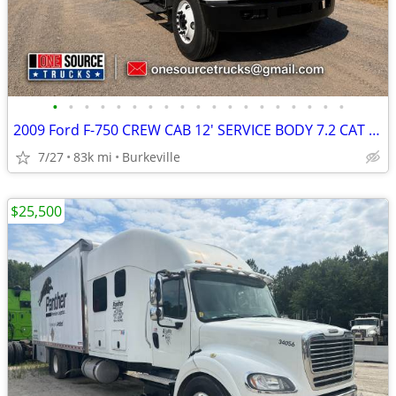
•
•
•
•
•
•
•
•
•
•
•
•
•
•
•
•
•
•
•
2009 Ford F-750 CREW CAB 12' SERVICE BODY 7.2 CAT DIESEL LOW MILES
7/27
83k mi
Burkeville
$25,500