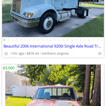
•
•
•
•
•
•
•
•
•
•
•
•
•
•
•
•
•
•
•
•
•
•
•
•
Beautiful 2006 International 9200i Single Axle Road Tractor
<1hr ago
887k mi
northern virginia
$3,000