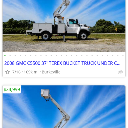
•
•
•
•
•
•
•
•
•
•
•
•
•
•
•
•
•
•
•
•
•
•
•
•
2008 GMC C5500 37' TEREX BUCKET TRUCK UNDER CDL 6.6 DURAMAX
7/16
169k mi
Burkeville
$24,999