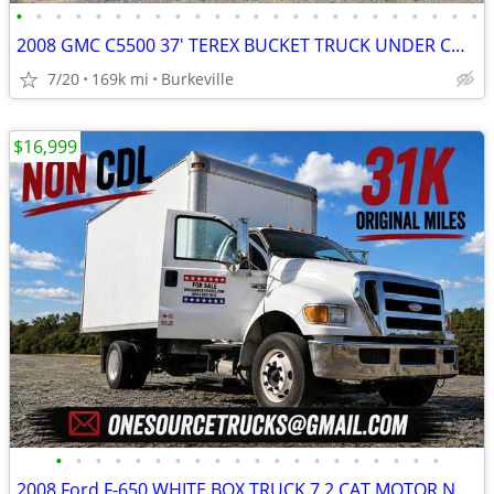
•
•
•
•
•
•
•
•
•
•
•
•
•
•
•
•
•
•
•
•
•
•
•
•
2008 GMC C5500 37' TEREX BUCKET TRUCK UNDER CDL 6.6 DURAMAX
7/20
169k mi
Burkeville
$16,999
•
•
•
•
•
•
•
•
•
•
•
•
•
•
•
•
•
•
•
•
2008 Ford F-650 WHITE BOX TRUCK 7.2 CAT MOTOR NON CDL