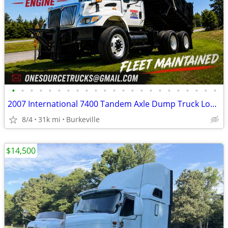
•
•
•
•
•
•
•
•
•
•
•
•
•
•
•
•
•
•
•
•
•
•
•
2007 International 7400 Tandem Axle Dump Truck Low Mileage
8/4
31k mi
Burkeville
$14,500