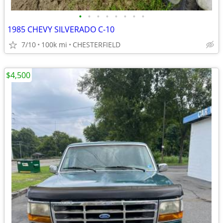
•
•
•
•
•
•
•
•
1985 CHEVY SILVERADO C-10
7/10
100k mi
CHESTERFIELD
$4,500