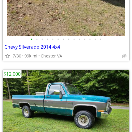
•
•
•
•
•
•
•
•
•
•
•
•
•
•
Chevy Silverado 2014 4x4
7/30
99k mi
Chester VA
$12,000