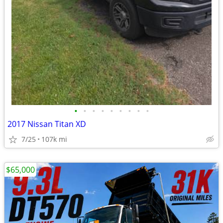
•
•
•
•
•
•
•
•
•
2017 Nissan Titan XD
7/25
107k mi
$65,000