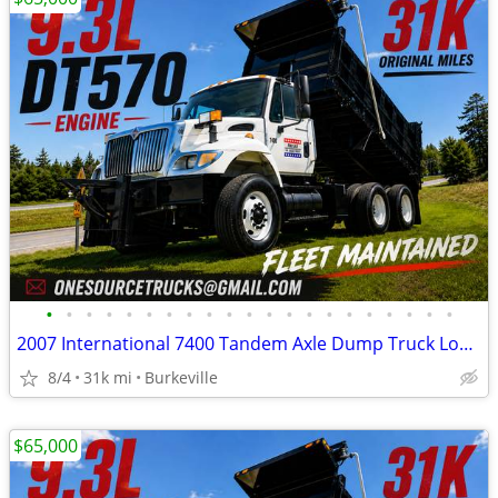
•
•
•
•
•
•
•
•
•
•
•
•
•
•
•
•
•
•
•
•
•
2007 International 7400 Tandem Axle Dump Truck Low Mileage
8/4
31k mi
Burkeville
$65,000