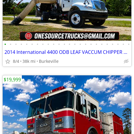
•
•
•
•
•
•
•
•
•
•
•
•
•
•
•
•
•
•
•
•
•
•
•
•
2014 International 4400 ODB LEAF VACCUM CHIPPER DUMP TRUCK 38K MIL
8/4
38k mi
Burkeville
$19,999