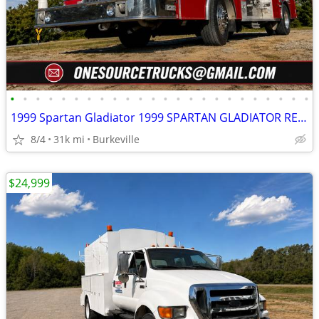
•
•
•
•
•
•
•
•
•
•
•
•
•
•
•
•
•
•
•
•
•
•
•
•
1999 Spartan Gladiator 1999 SPARTAN GLADIATOR RESCUE FIRE TRUCK
8/4
31k mi
Burkeville
$24,999