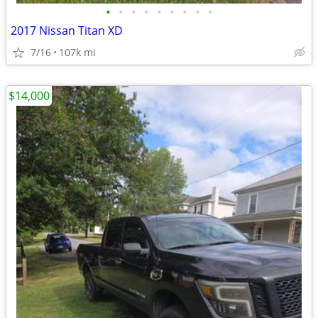
•
•
•
•
•
•
•
•
•
2017 Nissan Titan XD
7/16
107k mi
$14,000