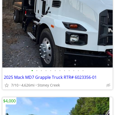
•
•
•
•
•
•
•
•
•
•
•
•
2025 Mack MD7 Grapple Truck RTR# 6023356-01
7/10
4,626mi
Stoney Creek
$4,000