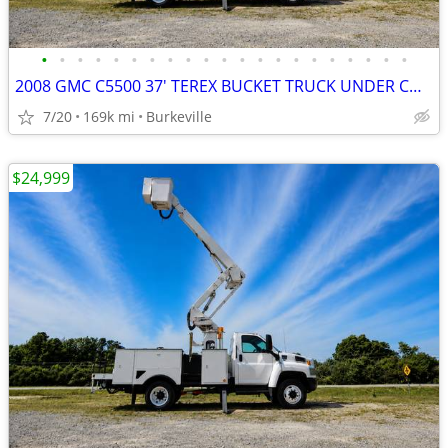
•
•
•
•
•
•
•
•
•
•
•
•
•
•
•
•
•
•
•
•
•
2008 GMC C5500 37' TEREX BUCKET TRUCK UNDER CDL 6.6 DURAMAX
7/20
169k mi
Burkeville
$24,999