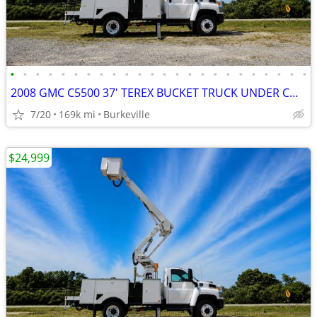
•
•
•
•
•
•
•
•
•
•
•
•
•
•
•
•
•
•
•
•
•
•
•
•
2008 GMC C5500 37' TEREX BUCKET TRUCK UNDER CDL 6.6 DURAMAX
7/20
169k mi
Burkeville
$24,999