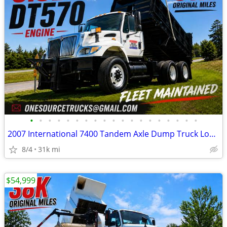
•
•
•
•
•
•
•
•
•
•
•
•
•
•
•
•
•
•
•
2007 International 7400 Tandem Axle Dump Truck Low Mileage
8/4
31k mi
$54,999