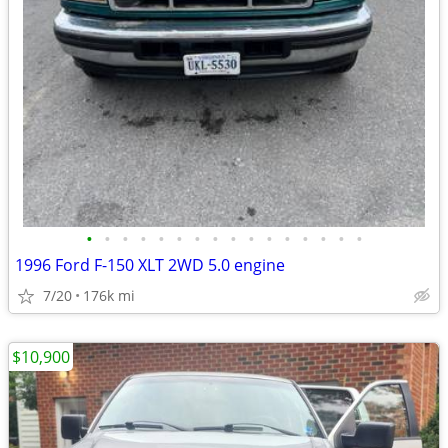
•
•
•
•
•
•
•
•
•
•
•
•
•
•
•
•
1996 Ford F-150 XLT 2WD 5.0 engine
7/20
176k mi
$10,900