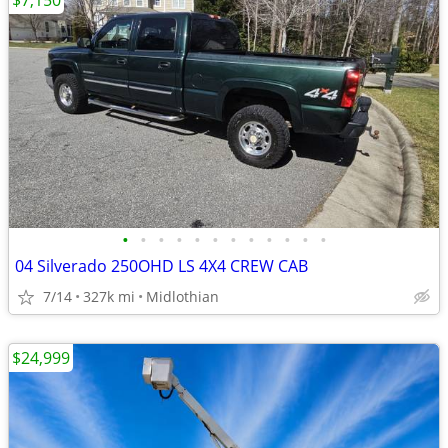
$7,150
•
•
•
•
•
•
•
•
•
•
•
•
04 Silverado 250OHD LS 4X4 CREW CAB
7/14
327k mi
Midlothian
$24,999