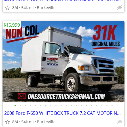
8/4
54k mi
Burkeville
$16,999
•
•
•
•
•
•
•
•
•
•
•
•
•
•
•
•
•
•
•
•
2008 Ford F-650 WHITE BOX TRUCK 7.2 CAT MOTOR NON CDL
8/4
54k mi
Burkeville