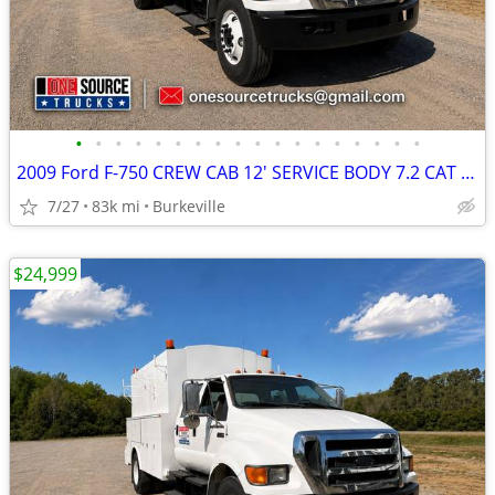
•
•
•
•
•
•
•
•
•
•
•
•
•
•
•
•
•
•
2009 Ford F-750 CREW CAB 12' SERVICE BODY 7.2 CAT DIESEL LOW MILES
7/27
83k mi
Burkeville
$24,999