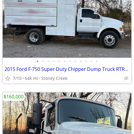
•
•
•
•
•
•
•
•
•
•
•
•
2015 Ford F-750 Super Duty Chipper Dump Truck RTR# 6023496-01
7/10
64k mi
Stoney Creek
$160,000