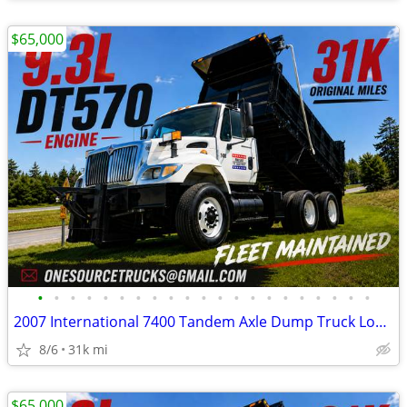
$65,000
•
•
•
•
•
•
•
•
•
•
•
•
•
•
•
•
•
•
•
•
•
2007 International 7400 Tandem Axle Dump Truck Low Mileage
8/6
31k mi
$65,000