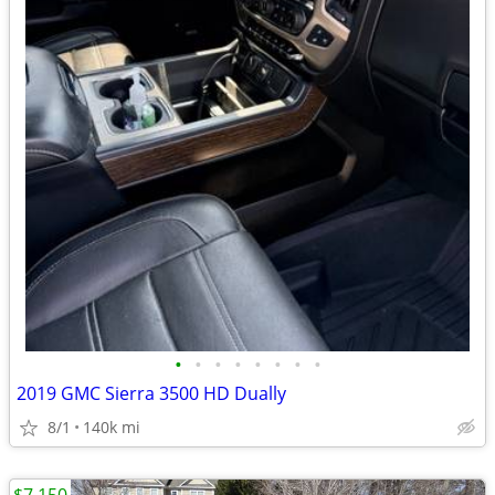
•
•
•
•
•
•
•
•
2019 GMC Sierra 3500 HD Dually
8/1
140k mi