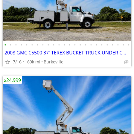
•
•
•
•
•
•
•
•
•
•
•
•
•
•
•
•
•
•
•
•
•
•
•
•
2008 GMC C5500 37' TEREX BUCKET TRUCK UNDER CDL 6.6 DURAMAX
7/16
169k mi
Burkeville
$24,999