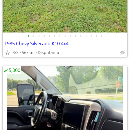
•
•
•
•
•
•
•
•
•
•
•
•
•
•
•
1985 Chevy Silverado K10 4x4
8/3
56k mi
Disputanta
$45,000