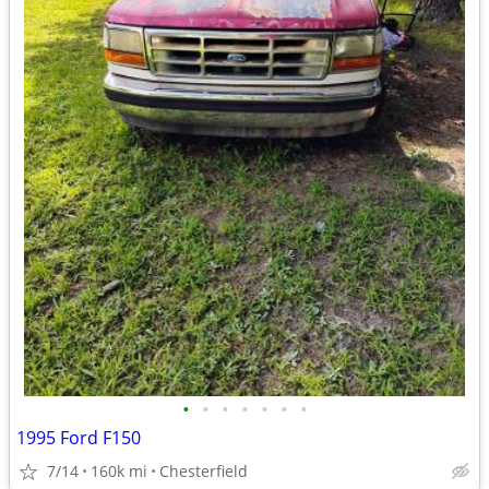
•
•
•
•
•
•
•
1995 Ford F150
7/14
160k mi
Chesterfield