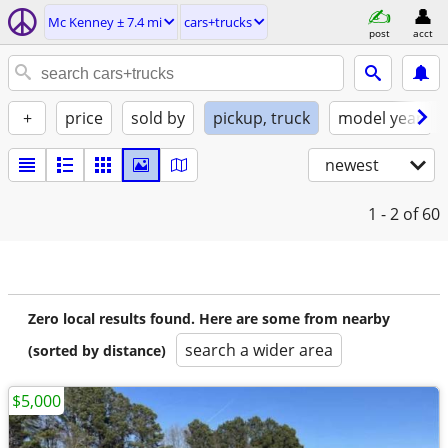
Mc Kenney ± 7.4 mi
cars+trucks
post
acct
+
price
sold by
pickup, truck
model year
newest
1 - 2
of 60
Zero local results found. Here are some from nearby
search a wider area
(sorted by distance)
$5,000